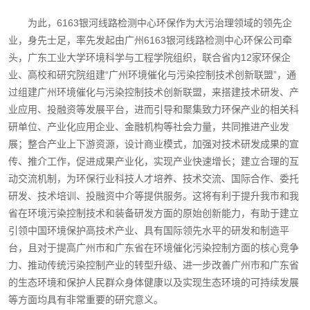
为此，6163银河线路检测中心环保作为大污治理领域的领先企
业，身先士足，率先发起由广州6163银河线路检测中心环保公司牵
头，广东工业大学环境科学与工程学院组织，联合省内12家环保企
业、高校和研究院组建“广州环境催化与污染控制技术创新联盟”，通
过组建广州环境催化与污染控制技术创新联盟，来搭建技术研发、产
业应用、投融资等发展平台，进而引导和聚集致力环保产业的相关科
研单位、产业化应用企业、金融机构等社会力量，共同推进产业发
展；整合产业上下游资源，设计商业模式，加强对技术研发成果的宣
传、推介工作，促进成果产业化，实现产业快速增长；建立合理的互
动交流机制，为环保行业科技人才培养、技术交流、国际合作、委托
研发、技术培训、投融资中介等提供服务。这将有利于提升我市和我
省在环境污染控制技术和装备研发方面的原始创新能力，有助于建立
引领中国环境保护高技术产业、具有国际领先水平的研发和制造平
台，且对于提高广州市和广东省在环境催化污染控制方面的核心竞争
力、推动传统污染控制产业的转型升级、进一步改善广州市和广东省
的生态环境和保护人民群众身体健康以及实现生态环境的可持续发展
等方面均具有非常重要的研究意义。