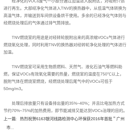
经净化的VOCs废气一小部分通过加温进入脱附区，对吸附介质
进行再生。大部经净化气体进入TNV的换热器中，从低温气体转换为
高温气体，并输送到车间供设备烘干使用。多余的已经净化气体则与
经燃烧处理后的气体通过排气筒排放。
TNV燃烧室的用途是对经转轮脱附出来的高浓缩VOCs气体进行
燃烧氧化处理，同时利用TNV的换热器对经转轮净化处理的气体进行
加温。
TNV燃烧室可采用生物质燃料、天然气、液化石油气等燃料助
燃，保证VOCs有效氧化需要的热量，燃烧室的温度在750℃以上，
脱附气体在燃烧室燃烧，经燃烧处理后尾气中的VOCs可低于
50mg/m3。
处理后排放量只有设备排出量的35%~40%；并且比电加热方式
节约70%~75%的加热费用，即节能减排又能达到VOCs治理的目的。
上一篇:
热烈祝贺6163银河线路检测中心环保获2016年首批＂广州
市...