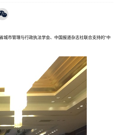
苏省城市管理与行政执法学会、中国报道杂志社联合支持的“中