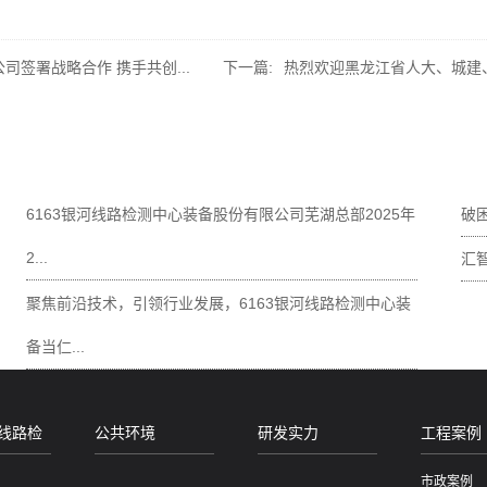
司签署战略合作 携手共创...
下一篇:
热烈欢迎黑龙江省人大、城建、
6163银河线路检测中心装备股份有限公司芜湖总部2025年
破困
2...
汇
聚焦前沿技术，引领行业发展，6163银河线路检测中心装
备当仁...
河线路检
公共环境
研发实力
工程案例
市政案例